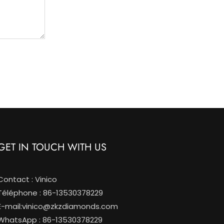
GET IN TOUCH WITH US
Contact : Vinico
Téléphone : 86-13530378229
E-mail:
vinico@zkzdiamonds.com
WhatsApp : 86-13530378229