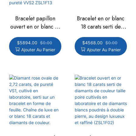
Bracelet papillon
Bracelet en or blanc
ouvert en or blanc 18
18 carats serti de
carats serti de
diamants ovales roses
diamants bleu vif de
cultivés de 1,77 carat,
$
5894.00
$
0.00
$
4568.00
$
0.00
Ajouter Au Panier
Ajouter Au Panier
taille poire, double
pureté VS1, en forme
couleur, sertis de
de papillon, style clos
diamants trapèze,
ZSL1F12
style luxueux et léger,
2,07 ct, pureté VVS2
ZSL1F13