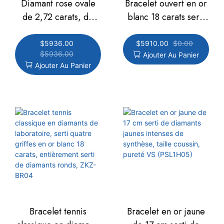
Diamant rose ovale
Bracelet ouvert en or
de 2,72 carats, de
blanc 18 carats serti
pureté VS1, cultivé en
de diamants de
laboratoire, serti sur
couleur taille poire
$
5936.00
$
5910.00
$
0.00
$
5936.00
Ajouter Au Panier
un bracelet en forme
cultivés en laboratoire
Ajouter Au Panier
de feuille. Chaîne de
et de diamants blancs
luxe en or blanc 18
poudrés à double
carats et diamants de
pierre, au design
couleur. Référence :
luxueux et raffiné
ZSL1F05
(ZSL1F02)
Bracelet tennis
Bracelet en or jaune