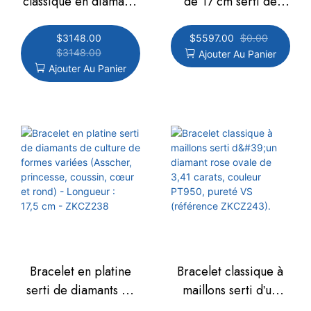
classique en diamants
de 17 cm serti de
de laboratoire, serti
diamants jaunes
quatre griffes en or
intenses de synthèse,
$
3148.00
$
5597.00
$
0.00
$
3148.00
Ajouter Au Panier
blanc 18 carats,
taille coussin, pureté
Ajouter Au Panier
entièrement serti de
VS (PSL1H05)
diamants ronds, ZKZ-
BR04
Bracelet en platine
Bracelet classique à
serti de diamants de
maillons serti d'un
culture de formes
diamant rose ovale de