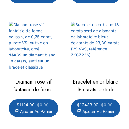
VS) et d'une
ct, pureté VS,
émeraude, avec
diamant de
chaîne entièrement
laboratoire ZKCZ242
sertie de diamants
(référence ZKCZ241).
Diamant rose vif
Bracelet en or blanc
fantaisie de forme
18 carats serti de
coussin, de 0,75
diamants de
carat, pureté VS,
laboratoire bleus
$
1124.00
$
0.00
$
13433.00
$
0.00
Ajouter Au Panier
Ajouter Au Panier
cultivé en laboratoire,
éclatants de 23,39
orné d'un diamant
carats (VS-VVS,
blanc 18 carats, serti
référence ZKCZ236)