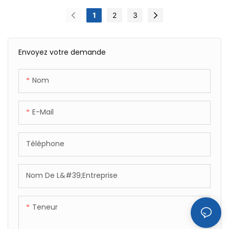
sur un bracelet
1
2
3
classique incrusté de
diamants ZKCZ240
Envoyez votre demande
Nom
E-Mail
Téléphone
Nom De L&#39;entreprise
Teneur