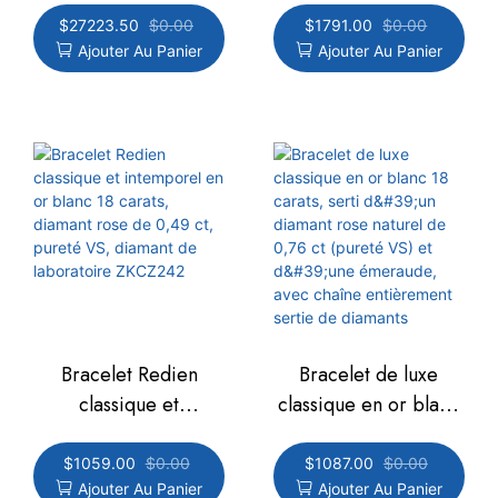
variées (Asscher,
3,41 carats, couleur
$
27223.50
$
0.00
$
1791.00
$
0.00
Ajouter Au Panier
Ajouter Au Panier
princesse, coussin,
PT950, pureté VS
cœur et rond) -
(référence ZKCZ243).
Longueur : 17,5 cm -
ZKCZ238
Bracelet de luxe
Bracelet Redien
classique en or blanc
classique et
18 carats, serti d'un
intemporel en or
diamant rose naturel
blanc 18 carats,
$
1087.00
$
0.00
$
1059.00
$
0.00
Ajouter Au Panier
Ajouter Au Panier
de 0,76 ct (pureté
diamant rose de 0,49