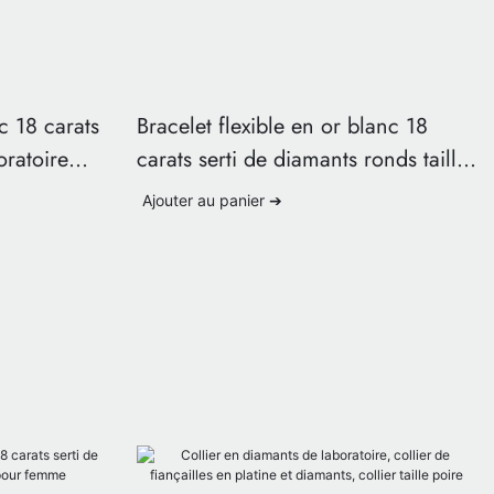
c 18 carats
Bracelet flexible en or blanc 18
oratoire
carats serti de diamants ronds taille
re.
brillant de synthèse
Ajouter au panier ➔