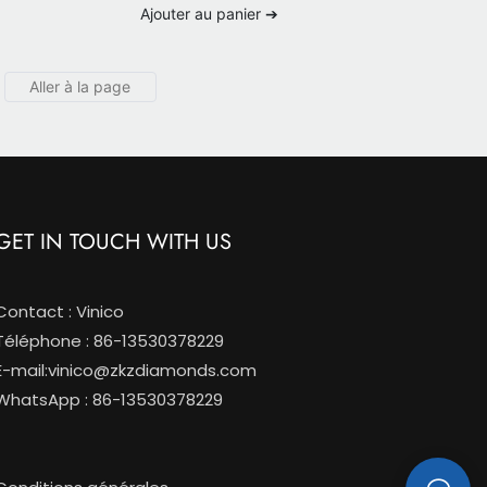
forme de cœur de 2 carats et de 5
Ajouter au panier ➔
griffes
GET IN TOUCH WITH US
Contact : Vinico
Téléphone : 86-13530378229
E-mail:
vinico@zkzdiamonds.com
WhatsApp : 86-13530378229