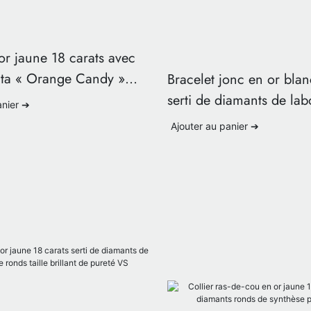
r jaune 18 carats avec
nta « Orange Candy »
Bracelet jonc en or blan
e
serti de diamants de lab
anier ➔
taille brillant rond et poi
Ajouter au panier ➔