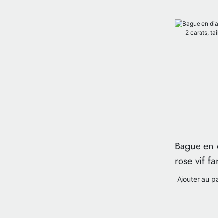
Bague en 
rose vif fa
radiant (co
Ajouter au p
personnali