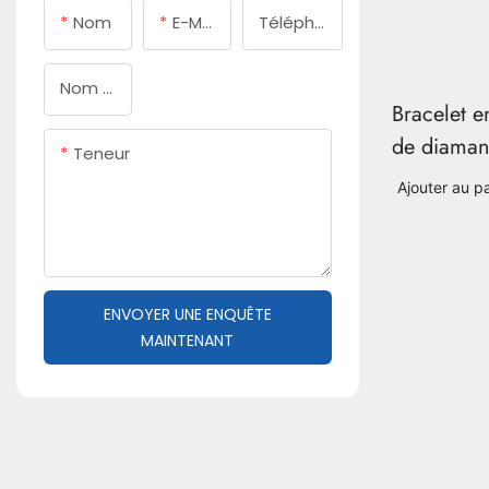
Nom
E-Mail
Téléphone/WhatsApp
Nom De L'entreprise
Bracelet e
de diamant
Teneur
taille bril
Ajouter au p
ENVOYER UNE ENQUÊTE
MAINTENANT