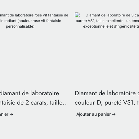
diamant de laboratoire
Diamant de laboratoire 
ntaisie de 2 carats, taille
couleur D, pureté VS1, t
uleur rose vif fantaisie
excellente : un témoign
anier ➔
Ajouter au panier ➔
sable)
qualité exceptionnelle et
d’ingéniosité technolog