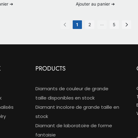
e avec chaîne en or 18
en or 18 carats
anier ➔
Ajouter au panier ➔
...
1
2
5
K
PRODUCTS
Diamants de couleur de grande
k
taille disponibles en stock
alisés
Diamant incolore de grande taille en
lry
stock
Diamant de laboratoire de forme
fantaisie