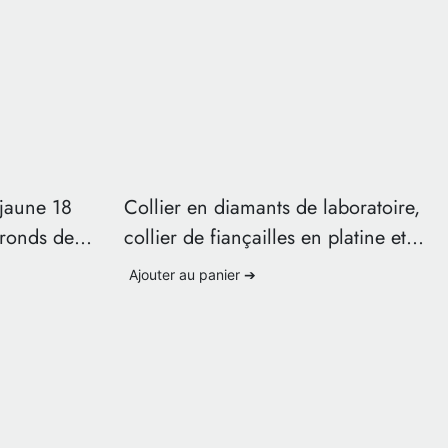
 jaune 18
Collier en diamants de laboratoire,
 ronds de
collier de fiançailles en platine et
diamants, collier taille poire
Ajouter au panier ➔