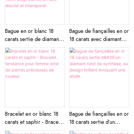
pleinement l'éclat et le
feu du diamant
Bague en or blanc 18
Bague de fiançailles en or
carats sertie de diamants
18 carats avec diamant
de laboratoire. Des
ovale de 1,5 carat cultivé
pierres sélectionnées à la
en laboratoire.
main créent un éclat
continu, habillant votre
doigt d'un luxe discret et
intemporel.
Bracelet en or blanc 18
Bague de fiançailles en or
carats et saphir - Bracelet
18 carats sertie d'un
tendance pour femme
diamant rond de