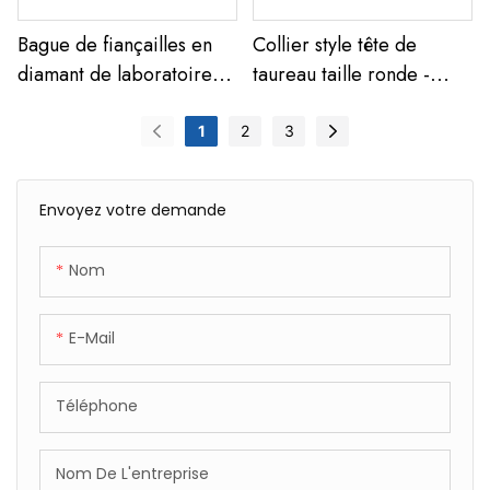
Bague de fiançailles en
Collier style tête de
diamant de laboratoire
taureau taille ronde -
taillé en forme de
Collier en diamants de
coussinet, alliance en or
laboratoire - Collier en or
1
2
3
blanc 18 carats
blanc 18 carats
Envoyez votre demande
Nom
E-Mail
Téléphone
Nom De L'entreprise