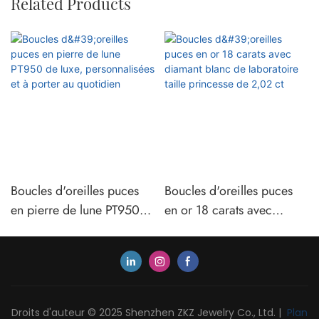
Related Products
Boucles d'oreilles puces
Boucles d'oreilles puces
en pierre de lune PT950
en or 18 carats avec
de luxe, personnalisées et
diamant blanc de
à porter au quotidien
laboratoire taille princesse
de 2,02 ct
Droits d'auteur © 2025 Shenzhen ZKZ Jewelry Co., Ltd. |
Plan