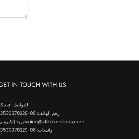
GET IN TOUCH WITH US
للتواصل: فينيكو
رقم الهاتف: 86-13530378229
vinico@zkzdiamonds.com
بريد إلكتروني:
واتساب: 86-13530378229