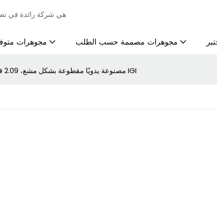
ZKZ Jewelry هي شركة رائ
بر
مجوهرات مصممة حسب الطلب
مجوهرات متوف
ألماسة صفراء زاهية فاخرة HPHT مصنوعة يدويًا مقطوعة بشكل مشع، 2.09 قيراط، معتمدة من IGI