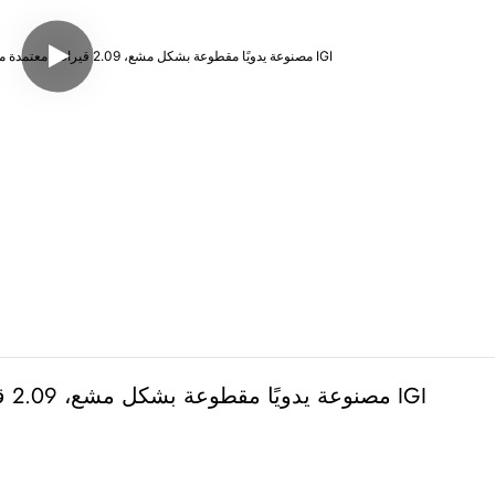
ألماسة صفراء زاهية فاخرة HPHT مصنوعة يدويًا مقطوعة بشكل مشع، 2.09 قيراط، معتمدة من IGI