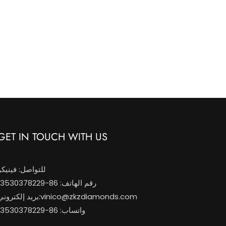
GET IN TOUCH WITH US
للتواصل: فينيكو
رقم الهاتف: 86-13530378229
vinico@zkzdiamonds.com
بريد إلكتروني:
واتساب: 86-13530378229