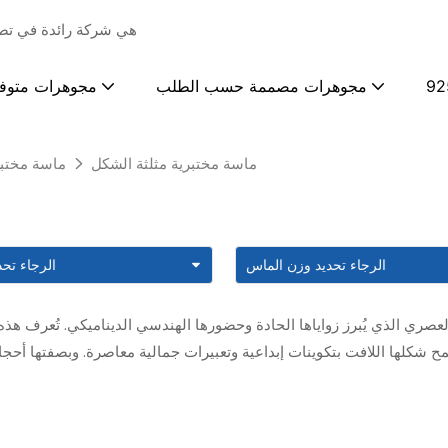
ZKZ Jewelry هي شركة رائ
92
مجوهرات مصممة حسب الطلب
مجوهرات متوف
ماسة مختبرية مثلثة الشكل
ماسة مختب
لعصري الذي يُبرز زواياها الحادة وحضورها الهندسي الديناميكي. تُعرف هذه 
يسمح شكلها اللافت بتكوينات إبداعية وتعبيرات جمالية معاصرة. وبصفتها أحجار