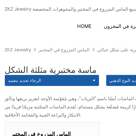
دة في تصنيع الماس المزروع في المختبر والمجوهرات المخصصة
رة في المخزون
HOME
رية على شكل خيالي
الماس المزروع في المختبر
ZKZ Jewelry
ماسة مختبرية مثلثة الشكل
الماسات أيضًا باسم "الثريات"، وهي مُقوّسة الأوجه لتعزيز بريقها وتألق
ًا كريمة مُصنّعة بشكل مستدام، تُقدم الماسات المثلثية مزيجًا فريدًا من
الابتكار والبراعة الفنية والفخامة الأخلاقية.
الماس المزروع في المختبر