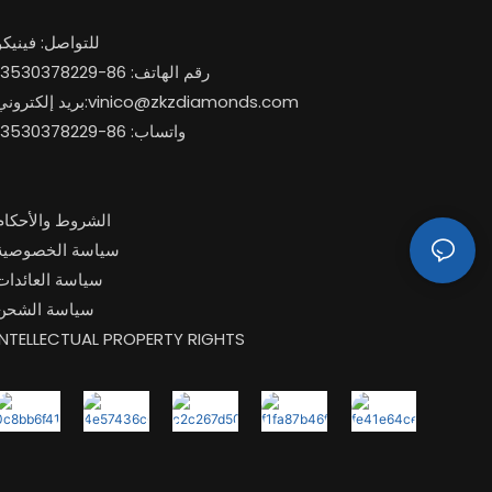
للتواصل: فينيكو
رقم الهاتف: 86-13530378229
vinico@zkzdiamonds.com
بريد إلكتروني:
واتساب: 86-13530378229
الشروط والأحكام
سياسة الخصوصية
سياسة العائدات
سياسة الشحن
INTELLECTUAL PROPERTY RIGHTS