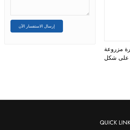
إرسال الاستفسار الآن
رة مزروعة
 على شكل
نقاء VS1، وزنها 5.40
QUICK LIN