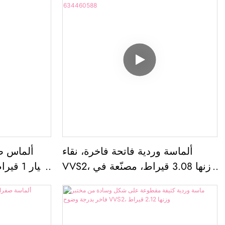
ألماسة وردية فاتحة فاخرة، نقاء
ألماس صن
VVS2، وزنها 3.08 قيراط، مصنّعة في
عيار 1
المختبر، مناسبة لصنع المجوهرات،
رقم IGI: 634460588
معتمد م