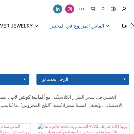
ت عنا
الماس المزروع في المختبر
LVER JEWELRY
انغمس في سحر الطراز الكلاسيكي مع
ألماسة كوشن لاب
، بتصم
الاستثنائي، وتُضفي لمسةً مميزةً تُشبه "الثلج المجروش"، ما يُناسب 