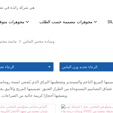
ZKZ Jewelry هي شركة رائ
SI
مجوهرات مصممة حسب الطلب
مجوهرات متوف
وسادة مختبر الماس
ماسة مختب
يمها المربع الناعم والمستدير وتشطيبها البراق الذي يُضفي لمسة رومانس
عشاق التصاميم المستوحاة من الطراز العتيق. تصميمها المريح والأنيق يجعله
وبصفتها أحجارًا كريمة خالية من الصراعات، تُمثل قطع كوشن مزيجًا مثاليًا بين أناقة العالم القديم والابتكار المُستدام.