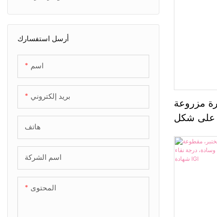
الماس المختبري الأصفر
الماس الوردي الصغير
أرسل استفسارك
ألماس مقطوع عالي الجودة
اسم
بريد إلكتروني
رة مزروعة
 على شكل
هاتف
نقاء VS1، وزنها 2.78
قيراط
اسم الشركة
المحتوى