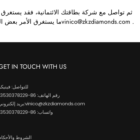
ثم تواصل مع شركة بطاقتك الائتمانية، فقد يستغرق ال
.
vinico@zkzdiamonds.com
ما يستغرق الأمر بعض الو
GET IN TOUCH WITH US
للتواصل: فينيكو
رقم الهاتف: 86-13530378229
vinico@zkzdiamonds.com
بريد إلكتروني:
واتساب: 86-13530378229
الشروط والأحكام