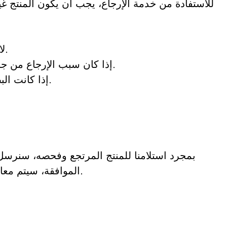
للاستفادة من خدمة الإرجاع، يجب أن يكون المنتج غي
لا يحق للعملاء الذين يطلبون منتجات مصممة حسب الطلب أو منتجات شخصية استرداد أموالهم خلال 14 يومًا.
إذا كان سبب الإرجاع من جانب المستهلك، يتحمل المستهلك رسوم الشحن. وتختلف الرسوم بحسب شركة الشحن السريع التي يختارها.
إذا كانت البضائع المستلمة تالفة أو غير صحيحة بسبب أسبابنا، فلا يُطلب من المستهلك تحمل رسوم الشحن لهذا السبب.
بمجرد استلامنا للمنتج المرتجع وفحصه، سنرسل إ
الموافقة، سيتم معالجة طلبك، وسيتم إضافة المبلغ تلقائيًا إلى بطاقتك الائتمانية أو طريقة الدفع الأصلية خلال فترة زمنية محددة.