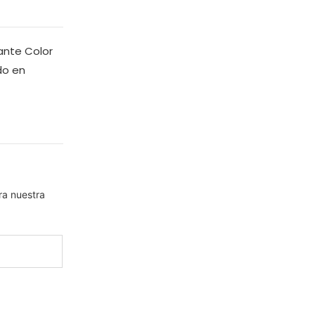
ante Color
do en
ra nuestra