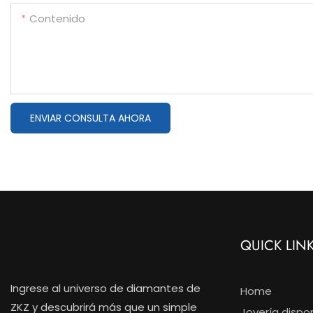
Contenido
ENVIAR CONSULTA AHORA
QUICK LIN
Ingrese al universo de diamantes de
Home
ZKZ y descubrirá más que un simple
Joyería dispo