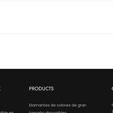
K
PRODUCTS
Diamantes de colores de gran
nible en
tamaño disponibles