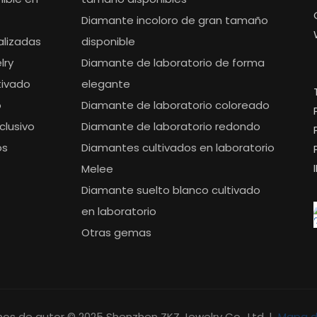
Diamante incoloro de gran tamaño
alizadas
disponible
lry
Diamante de laboratorio de forma
tivado
elegante
o
Diamante de laboratorio coloreado
clusivo
Diamante de laboratorio redondo
os
Diamantes cultivados en laboratorio
Melee
Diamante suelto blanco cultivado
en laboratorio
Otras gemas
os de autor © 2025 Shenzhen ZKZ Jewelry Co., Ltd. |
Mapa de