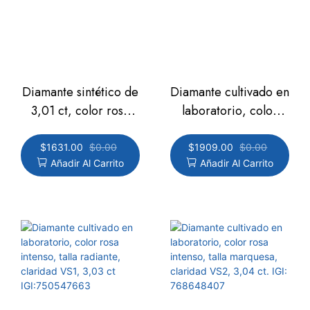
Diamante sintético de
Diamante cultivado en
3,01 ct, color rosa
laboratorio, color
intenso, talla pera,
rosa intenso, talla
claridad VS2,
marquesa, claridad
$
1631.00
$
0.00
$
1909.00
$
0.00
Añadir Al Carrito
Añadir Al Carrito
IGI:782685865
VS1, 3,02 ct
IGI:768648409