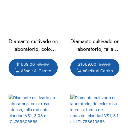
Diamante cultivado en
Diamante cultivado en
laboratorio, color
laboratorio, talla
rosa intenso, talla
ovalada, color rosa
radiante, claridad
intenso, claridad VS1,
$
1669.00
$
0.00
$
1669.00
$
0.00
Añadir Al Carrito
Añadir Al Carrito
VVS2, 3,08 ct
3,08 ct
IGI:752569088
IGI:770669783