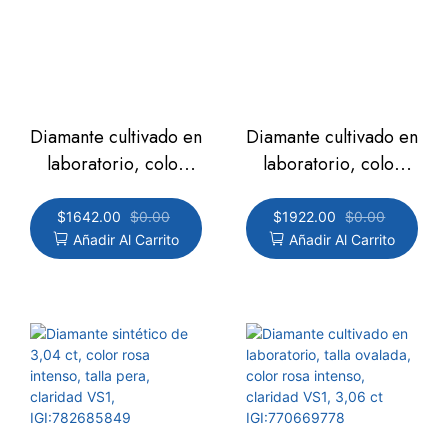
Diamante cultivado en
Diamante cultivado en
laboratorio, color
laboratorio, color
rosa intenso, talla
rosa intenso, talla
radiante, claridad
marquesa, claridad
$
1642.00
$
0.00
$
1922.00
$
0.00
Añadir Al Carrito
Añadir Al Carrito
VS1, 3,03 ct
VS2, 3,04 ct. IGI:
IGI:750547663
768648407