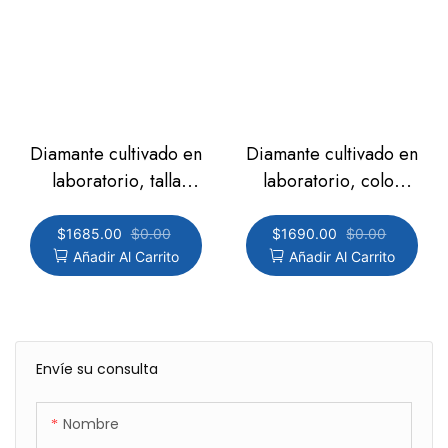
Diamante cultivado en
Diamante cultivado en
laboratorio, talla
laboratorio, color
ovalada, color rosa
rosa intenso, talla
intenso, claridad VS1,
radiante, claridad
$
1685.00
$
0.00
$
1690.00
$
0.00
Añadir Al Carrito
Añadir Al Carrito
3,11 ct IGI:780611768
VVS2, 3,12 ct
IGI:750547670
Envíe su consulta
Nombre