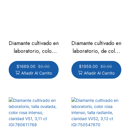
Diamante cultivado en
Diamante cultivado en
laboratorio, color
laboratorio, de color
rosa intenso, talla
rosa intenso, forma
radiante, claridad
de corazón, claridad
$
1669.00
$
0.00
$
1959.00
$
0.00
Añadir Al Carrito
Añadir Al Carrito
VS1, 3,08 ct.
VS1, 3,1 ct.
IGI:769606565
IGI:788610565