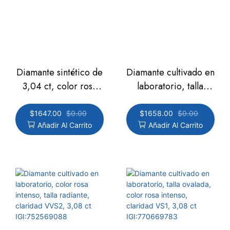
Diamante sintético de
Diamante cultivado en
3,04 ct, color rosa
laboratorio, talla
intenso, talla pera,
ovalada, color rosa
claridad VS1,
intenso, claridad VS1,
$
1647.00
$
0.00
$
1658.00
$
0.00
Añadir Al Carrito
Añadir Al Carrito
IGI:782685849
3,06 ct
IGI:770669778