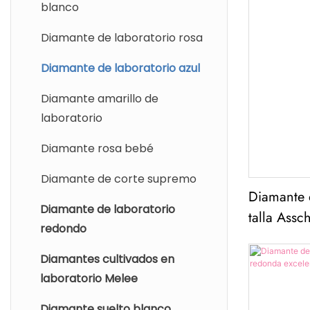
Diamante de laboratorio
blanco
esmeralda
Diamante de laboratorio rosa
Princesa Lab Diamond
Diamante de laboratorio azul
Diamante de laboratorio
Diamante amarillo de
radiante
laboratorio
Cojín de diamante de
Diamante rosa bebé
laboratorio
Diamante de corte supremo
Diamante de laboratorio del
Diamante d
corazón
Diamante de laboratorio
talla Assc
redondo
SI2.
Diamante de laboratorio
marquesa
Diamantes cultivados en
laboratorio Melee
Diamante de laboratorio de
Asscher
Diamante suelto blanco