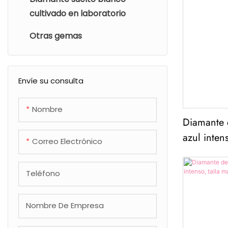
cultivado en laboratorio
Diamante de laboratorio
triangular
Otras gemas
Otros diamantes de
laboratorio
Envíe su consulta
Nombre
Diamante d
azul inten
Correo Electrónico
excelente,
Teléfono
Nombre De Empresa