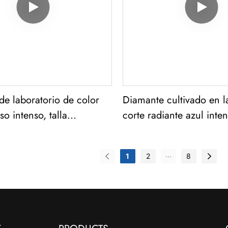
e laboratorio de color
Diamante cultivado en l
so intenso, talla
corte radiante azul inten
 claridad VS2, 0,77 ct
excelente claridad VS1
...
1
2
8