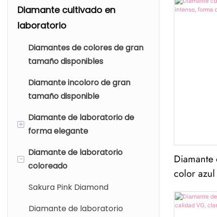
Diamante cultivado en
laboratorio
Diamantes de colores de gran
tamaño disponibles
Diamante incoloro de gran
tamaño disponible
Diamante de laboratorio de
+
forma elegante
Diamante de laboratorio
Diamante de laboratorio
Diamante c
-
coloreado
ovalado
color azul
cometa, cl
Diamante de laboratorio de
Sakura Pink Diamond
pera
Diamante de laboratorio