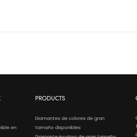
K
PRODUCTS
Diamantes de colores de gran
nible en
tamaño disponibles
Diamante incoloro de gran tamaño