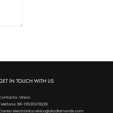
GET IN TOUCH WITH US
Contacto: Vinico
Teléfono: 86-13530378229
Correo electrónico:
vinico@zkzdiamonds.com