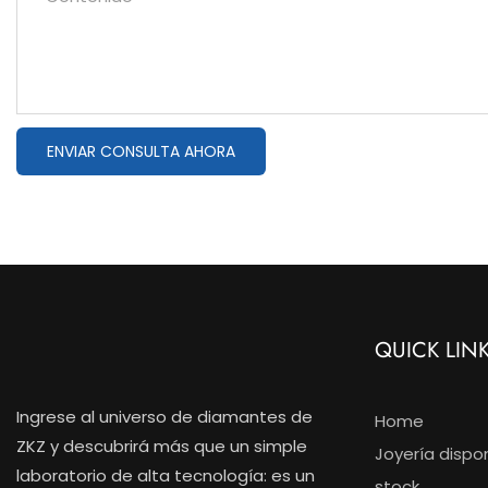
ENVIAR CONSULTA AHORA
QUICK LIN
Ingrese al universo de diamantes de
Home
ZKZ y descubrirá más que un simple
Joyería dispo
laboratorio de alta tecnología: es un
stock