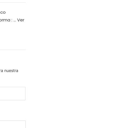
ico
rma : ...
Ver
ra nuestra