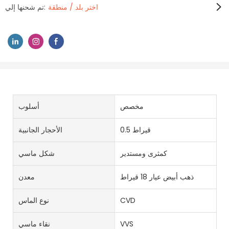
اختر بلد / منطقة
تم شحنها إلي:
مخصص
أسلوب
0.5 قيراط
الأحجار الجانبية
كمثرى ومستدير
شكل ماسي
ذهب أبيض عيار 18 قيراط
معدن
CVD
نوع الماس
VVS
نقاء ماسي