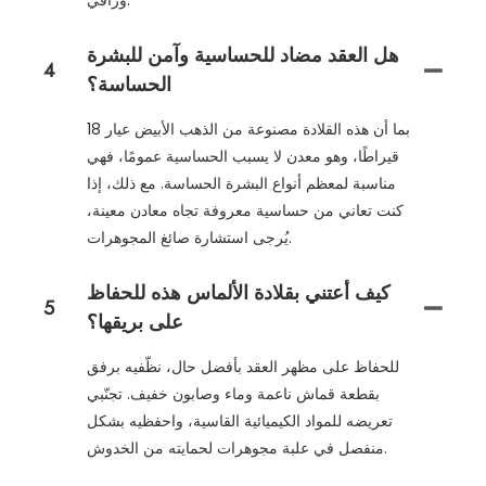
وراقي.
هل العقد مضاد للحساسية وآمن للبشرة
4
الحساسة؟
بما أن هذه القلادة مصنوعة من الذهب الأبيض عيار 18
قيراطًا، وهو معدن لا يسبب الحساسية عمومًا، فهي
مناسبة لمعظم أنواع البشرة الحساسة. مع ذلك، إذا
كنت تعاني من حساسية معروفة تجاه معادن معينة،
يُرجى استشارة صائغ المجوهرات.
كيف أعتني بقلادة الألماس هذه للحفاظ
5
على بريقها؟
للحفاظ على مظهر العقد بأفضل حال، نظّفيه برفق
بقطعة قماش ناعمة وماء وصابون خفيف. تجنّبي
تعريضه للمواد الكيميائية القاسية، واحفظيه بشكل
منفصل في علبة مجوهرات لحمايته من الخدوش.