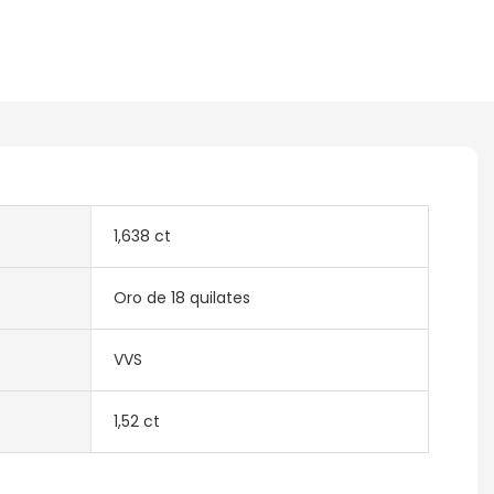
1,638 ct
Oro de 18 quilates
VVS
1,52 ct